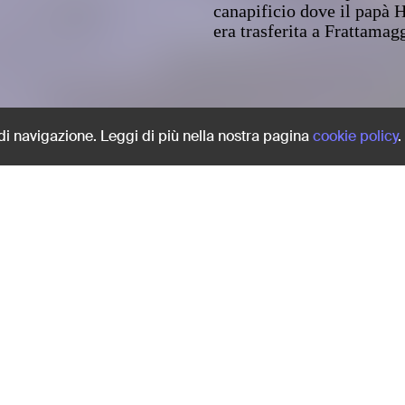
canapificio dove il papà H
era trasferita a Frattamag
Share:
 di navigazione. Leggi di più nella nostra pagina
cookie policy
.
razzo
Antonella Ferrari pattina s
canapificio dove il papà H
era trasferita a Frattamag