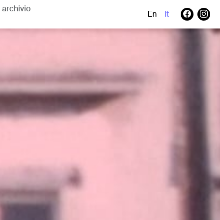
En
It