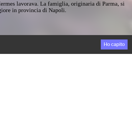
ermes lavorava. La famiglia, originaria di Parma, si
giore in provincia di Napoli.
Ho capito
ul terrazzo della sua casa, all'interno di un
ermes lavorava. La famiglia, originaria di Parma, si
giore in provincia di Napoli.