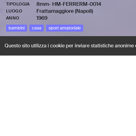
8mm
-
HM-FERRERM-0014
TIPOLOGIA
Frattamaggiore (Napoli)
LUOGO
1969
ANNO
bambini
casa
sport amatoriale
Questo sito utilizza i cookie per inviare statistiche anonime
Pattinando in ter
Ferrari, Hermes
AUTORE
8mm
-
HM-FERRERM-0014
TIPOLOGIA
Frattamaggiore (Napoli)
LUOGO
1969
ANNO
bambini
casa
sport amatoriale