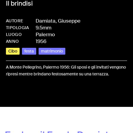
Il brindisi
Damiata, Giuseppe
AUTORE
9.5mm
-
HM_DAMIGIU-0003
TIPOLOGIA
Palermo
LUOGO
1956
ANNO
Cibo
festa
matrimonio
A Monte Pellegrino, Palermo 1956: Gli sposi e gli invitati vengono
ripresi mentre brindano festosamente su una terrazza.
Share: