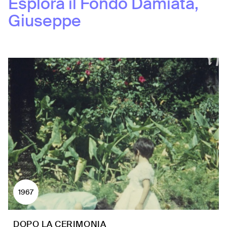
Esplora il Fondo
Damiata,
Giuseppe
1967
DOPO LA CERIMONIA