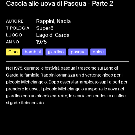
Caccia alle uova di Pasqua - Parte 2
Rappini, Nadia
AUTORE
Super8
-
HMRAPPNAD-0091
TIPOLOGIA
Lago di Garda
LUOGO
1975
ANNO
Cibo
bambini
giardino
pasqua
dolce
Nel 1975, durante le festività pasquali trascorse sul Lago di
Garda, la famiglia Rappini organizza un divertente gioco per il
piccolo Michelangelo. Dopo essersi arrampicato sugli alberi per
prendere le uova, il piccolo Michelangelo trasporta le uova nel
giardino con un piccolo carretto, le scarta con curiosità e infine
si gode il cioccolato.
Share: