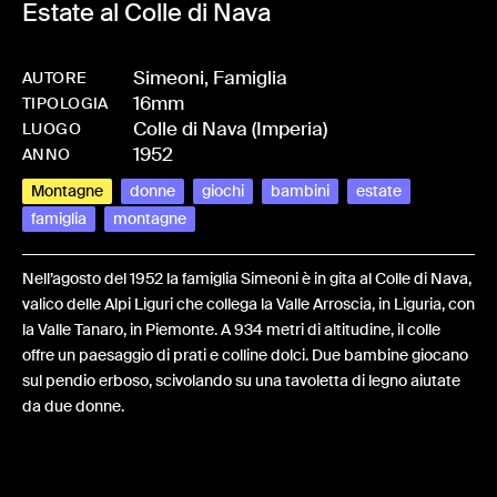
Estate al Colle di Nava
Simeoni, Famiglia
AUTORE
16mm
-
HMSIMEFAM-0002
TIPOLOGIA
Colle di Nava (Imperia)
LUOGO
1952
ANNO
Montagne
donne
giochi
bambini
estate
famiglia
montagne
Nell’agosto del 1952 la famiglia Simeoni è in gita al Colle di Nava,
valico delle Alpi Liguri che collega la Valle Arroscia, in Liguria, con
la Valle Tanaro, in Piemonte. A 934 metri di altitudine, il colle
offre un paesaggio di prati e colline dolci. Due bambine giocano
sul pendio erboso, scivolando su una tavoletta di legno aiutate
da due donne.
Share: