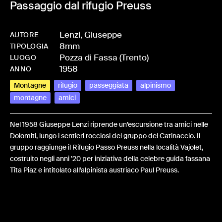
Passaggio dal rifugio Preuss
Lenzi, Giuseppe
AUTORE
8mm
-
HMLENZGIU-0019
TIPOLOGIA
Pozza di Fassa (Trento)
LUOGO
1958
ANNO
Montagne
rifugio
passeggiata
alpinismo
montagne
amici
Nel 1958 Giuseppe Lenzi riprende un’escursione tra amici nelle
Dolomiti, lungo i sentieri rocciosi del gruppo del Catinaccio. Il
gruppo raggiunge il Rifugio Passo Preuss nella località Vajolet,
costruito negli anni ’20 per iniziativa della celebre guida fassana
Tita Piaz e intitolato all’alpinista austriaco Paul Preuss.
Share: