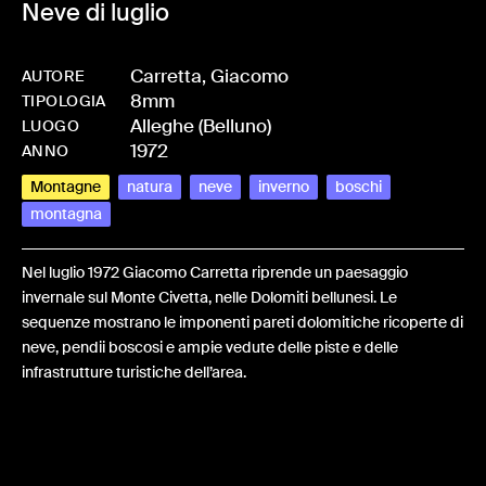
Neve di luglio
Carretta, Giacomo
AUTORE
8mm
-
HM-CARRGIA-0018
TIPOLOGIA
Alleghe (Belluno)
LUOGO
1972
ANNO
Montagne
natura
neve
inverno
boschi
montagna
Nel luglio 1972 Giacomo Carretta riprende un paesaggio
invernale sul Monte Civetta, nelle Dolomiti bellunesi. Le
sequenze mostrano le imponenti pareti dolomitiche ricoperte di
neve, pendii boscosi e ampie vedute delle piste e delle
infrastrutture turistiche dell’area.
Share: