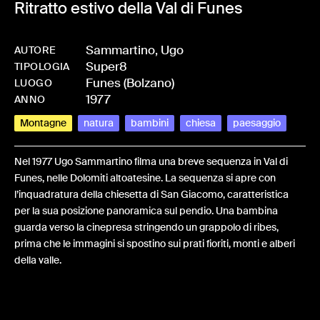
Ritratto estivo della Val di Funes
Sammartino, Ugo
AUTORE
Super8
-
HMSAMMUGO-0009
TIPOLOGIA
Funes (Bolzano)
LUOGO
1977
ANNO
Montagne
natura
bambini
chiesa
paesaggio
Nel 1977 Ugo Sammartino filma una breve sequenza in Val di
Funes, nelle Dolomiti altoatesine. La sequenza si apre con
l’inquadratura della chiesetta di San Giacomo, caratteristica
per la sua posizione panoramica sul pendio. Una bambina
guarda verso la cinepresa stringendo un grappolo di ribes,
prima che le immagini si spostino sui prati fioriti, monti e alberi
della valle.
Share: