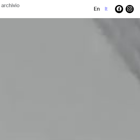
En
It