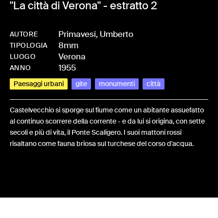
"La città di Verona" - estratto 2
Primavesi, Umberto
AUTORE
8mm
-
HMPRIMUMB-0026
TIPOLOGIA
Verona
LUOGO
1955
ANNO
Paesaggi urbani
gite
monumenti
città
Castelvecchio si sporge sul fiume come un abitante assuefatto
al continuo scorrere della corrente - e da lui si origina, con sette
secoli e più di vita, il Ponte Scaligero. I suoi mattoni rossi
risaltano come fauna briosa sul turchese del corso d'acqua.
Share: