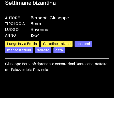
Settimana bizantina
Bernabè, Giuseppe
AUTORE
8mm
-
HMBERNGIU-0001
TIPOLOGIA
Ravenna
LUOGO
1954
ANNO
Lungo la via Emilia
Cartoline Italiane
costumi
manifestazioni
dall'alto
città
Giuseppe Bernabè riprende le celebrazioni Dantesche, dall'alto
del Palazzo della Provincia
Share: