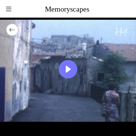
Memoryscapes