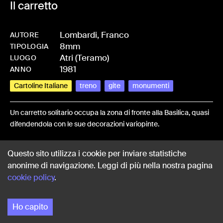
Il carretto
Lombardi, Franco
AUTORE
8mm
-
HMLOMBFRA-0025
TIPOLOGIA
Atri (Teramo)
LUOGO
1981
ANNO
Cartoline Italiane
treno
gite
monumenti
Un carretto solitario occupa la zona di fronte alla Basilica, quasi
difendendola con le sue decorazioni variopinte.
Share:
Questo sito utilizza i cookie per inviare statistiche
anonime di navigazione. Leggi di più nella nostra pagina
cookie policy
.
Ho capito