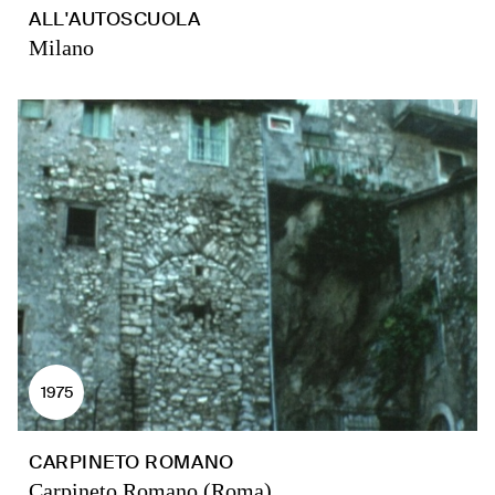
ALL'AUTOSCUOLA
Milano
1975
CARPINETO ROMANO
Carpineto Romano (Roma)