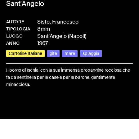
Sant'Angelo
Sisto, Francesco
AUTORE
8mm
-
HMSISTFRA-0011
TIPOLOGIA
Sant'Angelo (Napoli)
LUOGO
1967
ANNO
Cartoline Italiane
gite
mare
spiaggia
Il borgo di Ischia, con la sua immensa propaggine rocciosa che
fa da sentinella per le case e per le barche, gentilmente
minacciosa.
Share: