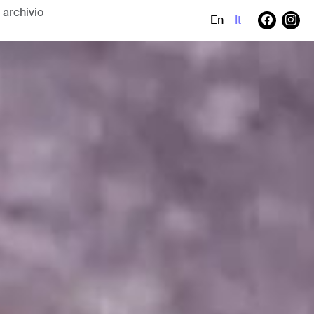
En
It