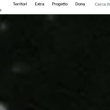
Territori
Extra
Progetto
Dona
o