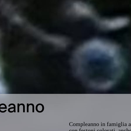
leanno
Compleanno in famiglia a O
con festoni colorati, anch