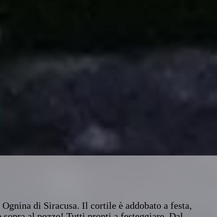
gnina di Siracusa. Il cortile è addobato a festa,
e sopra al pozzo! Tutti pronti a festeggiare. Dal