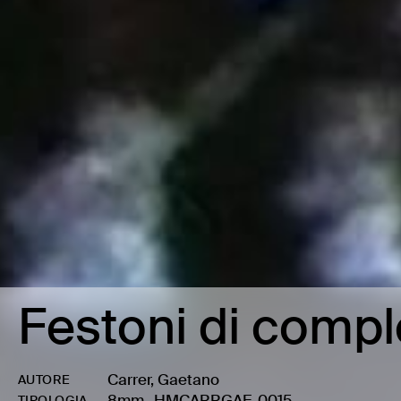
Festoni di comp
Carrer, Gaetano
AUTORE
8mm
-
HMCARRGAE-0015
TIPOLOGIA