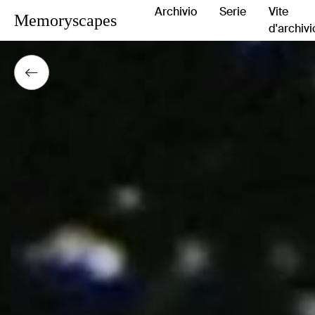
Archivio
Serie
Vite
Memoryscapes
d'archivi