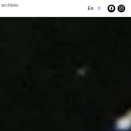
En
It