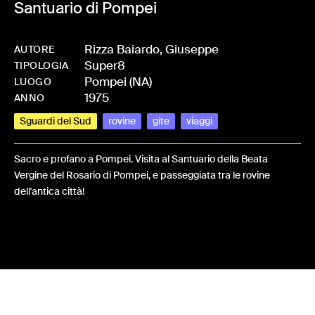
Santuario di Pompei
Rizza Baiardo, Giuseppe
AUTORE
Super8
-
HMRIZZGIU-0067
TIPOLOGIA
Pompei (NA)
LUOGO
1975
ANNO
Sguardi del Sud
rovine
gite
viaggi
Sacro e profano a Pompei. Visita al Santuario della Beata
Vergine del Rosario di Pompei, e passeggiata tra le rovine
dell'antica città!
Share: