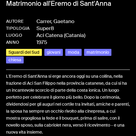
Matrimonio all'Eremo di Sant'Anna
Carrer, Gaetano
AUTORE
Super8
-
HMCARRGAE-0036
TIPOLOGIA
Aci Catena (Catania)
LUOGO
1975
ANNO
Sguardi del Sud
giovani
moda
matrimonio
chiesa
L'Eremo di Sant'Anna si erge ancora oggi su una collina, nella
frazione di Aci San Filippo nella provincia catanese, da cui si ha
un incantevole scorcio di parte della costa ionica. Un luogo
perfetto per celebrare il giorno più bello. Dopo la cerimonia,
dividendosi per gli auguri nel cortile tra invitati, amiche e parenti,
la sposa ha sempre un occhio rivolto alla cinepresa, a cui
mostra orgogliosa la fede e il bouquet, prima di salire, con il
novello sposo, sulla cabriolet nera, verso il ricevimento - e una
nuova vita insieme.