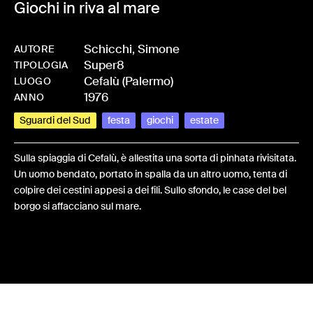
Giochi in riva al mare
Schicchi, Simone
AUTORE
Super8
-
HMSCHISIM-0012
TIPOLOGIA
Cefalù (Palermo)
LUOGO
1976
ANNO
Sguardi del Sud
festa
giochi
estate
Sulla spiaggia di Cefalù, è allestita una sorta di pinhata rivisitata.
Un uomo bendato, portato in spalla da un altro uomo, tenta di
colpire dei cestini appesi a dei fili. Sullo sfondo, le case del bel
borgo si affacciano sul mare.
Share: