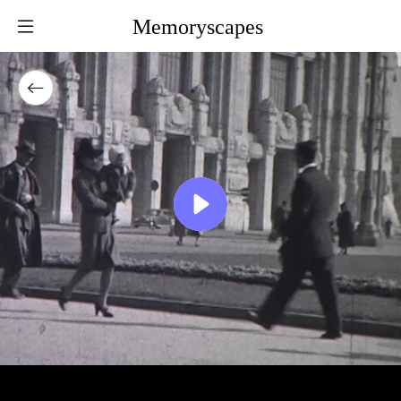
Memoryscapes