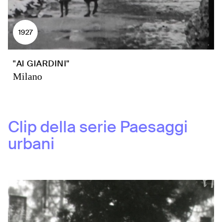
1927
"AI GIARDINI"
Milano
Clip della serie
Paesaggi
urbani