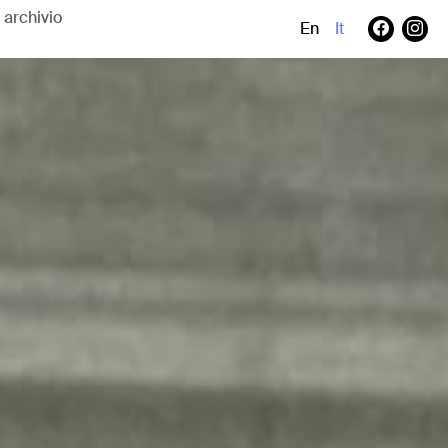
En
It