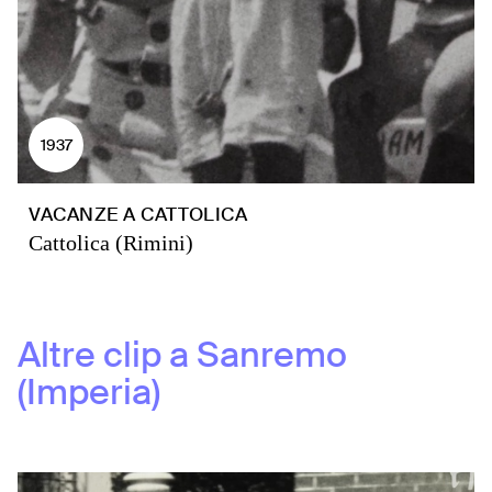
1937
VACANZE A CATTOLICA
Cattolica (Rimini)
Altre clip a
Sanremo
(Imperia)