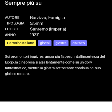
Sempre più su
Barzizza, Famiglia
AUTORE
9.5mm
-
HMBARZFAM-0015
TIPOLOGIA
Sanremo (Imperia)
LUOGO
1937
ANNO
Cartoline Italiane
giochi
giostra
dall'alto
Sui promontori liguri, resi ancor più fiabeschi dall'incertezza del
luogo, la cinepresa si alza lentamente come su un dolly
fantasmatico, mentre la giostra sottostante continua nel suo
gioioso roteare.
Share: