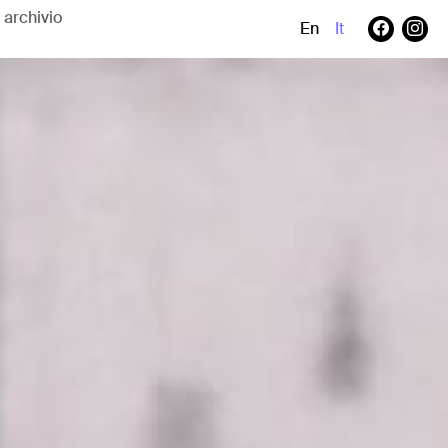
En
It