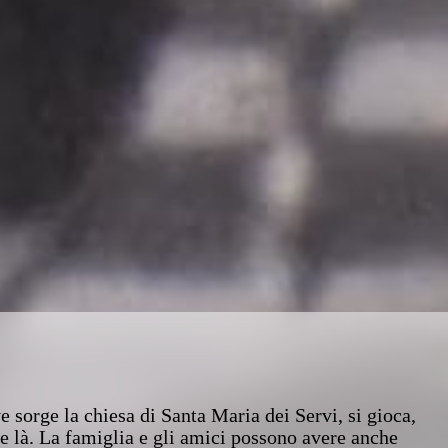
 sorge la chiesa di Santa Maria dei Servi, si gioca,
a e là. La famiglia e gli amici possono avere anche