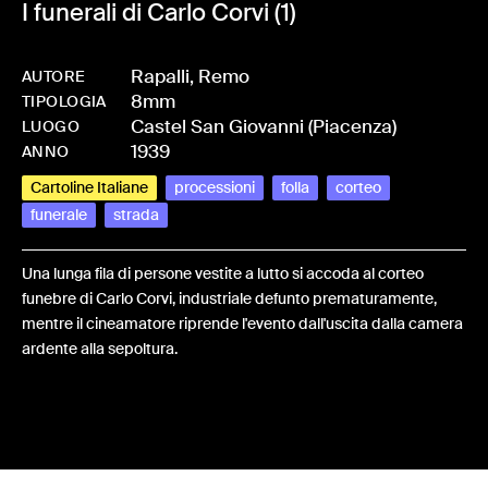
I funerali di Carlo Corvi (1)
Rapalli, Remo
AUTORE
8mm
-
HMRAPAREM-0006
TIPOLOGIA
Castel San Giovanni (Piacenza)
LUOGO
1939
ANNO
Cartoline Italiane
processioni
folla
corteo
funerale
strada
Una lunga fila di persone vestite a lutto si accoda al corteo
funebre di Carlo Corvi, industriale defunto prematuramente,
mentre il cineamatore riprende l'evento dall'uscita dalla camera
ardente alla sepoltura.
Share: