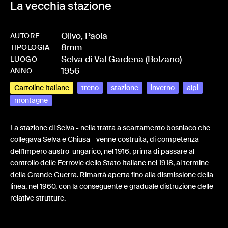
La vecchia stazione
Olivo, Paola
AUTORE
8mm
-
HMOLIVPAO-0029
TIPOLOGIA
Selva di Val Gardena (Bolzano)
LUOGO
1956
ANNO
Cartoline Italiane
treno
stazione
inverno
alpi
montagne
La stazione di Selva - nella tratta a scartamento bosniaco che
collegava Selva e Chiusa - venne costruita, di competenza
dell'Impero austro-ungarico, nel 1916, prima di passare al
controllo delle Ferrovie dello Stato Italiane nel 1918, al termine
della Grande Guerra. Rimarrà aperta fino alla dismissione della
linea, nel 1960, con la conseguente e graduale distruzione delle
relative strutture.
Share: