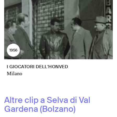
1956
I GIOCATORI DELL'HONVED
Milano
Altre clip a
Selva di Val
Gardena (Bolzano)