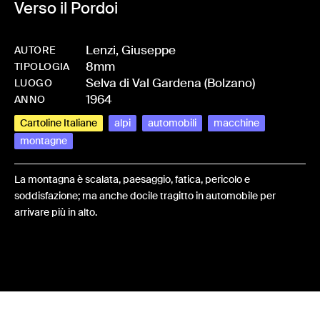
Verso il Pordoi
Lenzi, Giuseppe
AUTORE
8mm
-
HMLENZGIU-0028
TIPOLOGIA
Selva di Val Gardena (Bolzano)
LUOGO
1964
ANNO
Cartoline Italiane
alpi
automobili
macchine
montagne
La montagna è scalata, paesaggio, fatica, pericolo e
soddisfazione; ma anche docile tragitto in automobile per
arrivare più in alto.
Share: