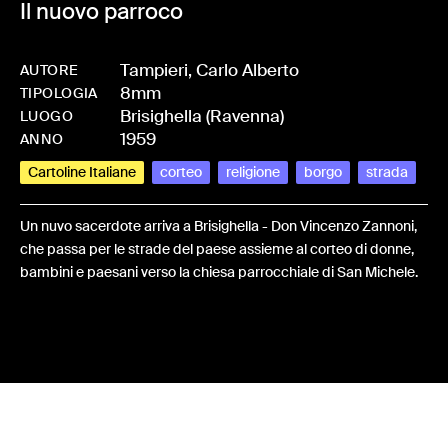
Il nuovo parroco
Tampieri, Carlo Alberto
AUTORE
8mm
-
HMTAMPCAR-0003
TIPOLOGIA
Brisighella (Ravenna)
LUOGO
1959
ANNO
Cartoline Italiane
corteo
religione
borgo
strada
Un nuvo sacerdote arriva a Brisighella - Don Vincenzo Zannoni,
che passa per le strade del paese assieme al corteo di donne,
bambini e paesani verso la chiesa parrocchiale di San Michele.
Share: