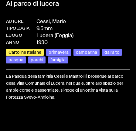
Al parco di lucera
Cessi, Mario
AUTORE
9.5mm
-
HMCESSMAR-0014
TIPOLOGIA
Lucera (Foggia)
LUOGO
1930
ANNO
Cartoline Italiane
primavera
campagna
dall'alto
pasqua
parchi
famiglia
La Pasqua della famiglia Cessi e Mastrolilli prosegue al parco
della Villa Comunale di Lucera, nel quale, oltre allo spazio per
ampie corse e passeggiate, si gode di un'ottima vista sulla
Fortezza Svevo-Angioina.
Share: