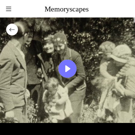
Memoryscapes