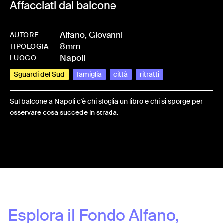
Affacciati dal balcone
Alfano, Giovanni
AUTORE
8mm
-
HMALFAGIO-0023
TIPOLOGIA
Napoli
LUOGO
Sguardi del Sud
famiglia
città
ritratti
Sul balcone a Napoli c'è chi sfoglia un libro e chi si sporge per
osservare cosa succede in strada.
Share:
Esplora il Fondo
Alfano,