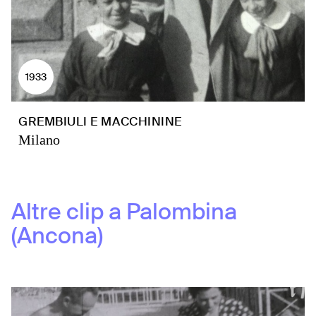
1933
GREMBIULI E MACCHININE
Milano
Altre clip a
Palombina
(Ancona)