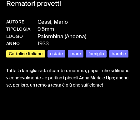
Rematori provetti
Cessi, Mario
AUTORE
9.5mm
-
HMCESSMAR-0088
TIPOLOGIA
Palombina (Ancona)
LUOGO
1933
ANNO
Cartoline Italiane
estate
mare
famiglia
barche
Tutta la famiglia si dà il cambio: mamma, papà - che si filmano
vicendevolmente - e perfino i piccoli Anna Maria e Ugo; anche
se, per loro, un remo a testa è più che sufficiente!
Share: