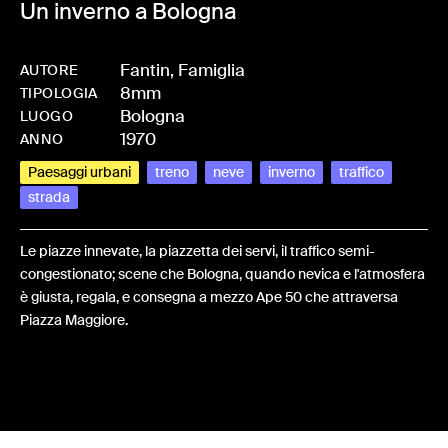
Un inverno a Bologna
Fantin, Famiglia
AUTORE
8mm
-
HMFANTFAM-0026
TIPOLOGIA
Bologna
LUOGO
1970
ANNO
Paesaggi urbani
treno
neve
inverno
traffico
strada
Le piazze innevate, la piazzetta dei servi, il traffico semi-
congestionato; scene che Bologna, quando nevica e l'atmosfera
è giusta, regala, e consegna a mezzo Ape 50 che attraversa
Piazza Maggiore.
Share: