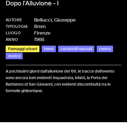
Dopo l'Alluvione - I
Bellucci, Giuseppe
AUTORE
8mm
-
HMBELLGI1-0007
TIPOLOGIA
Firenze
LUOGO
1966
ANNO
Paesaggi urbani
treno
catastrofi naturali
centro
storico
A pochissimi giorni dall'alluvione del '66, le tracce dell'evento
sono ancora ben evidenti: inquadrata, infatti, la Porta del
Battistero di San Giovanni, con evidenti discontinuità tra le
formelle ghibertiane.
Share: