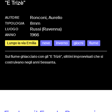
"E Trizè"
Ronconi, Aurelio
AUTORE
8mm
-
HMRONCAUR-0001
TIPOLOGIA
Russi (Ravenna)
LUOGO
1966
ANNO
Lungo la via Emilia
neve
inverno
giochi
fiume
Sul fiume ghiacciato con gli "E Trizè", slittini improvvisati che si
costruivano negli anni Sessanta.
Share: