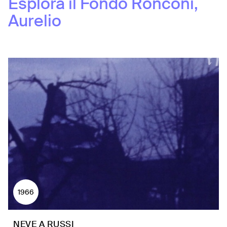
Esplora il Fondo
Ronconi,
Aurelio
1966
NEVE A RUSSI