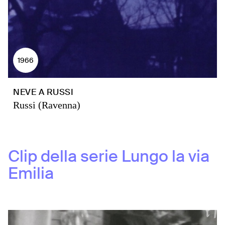
1966
NEVE A RUSSI
Russi (Ravenna)
Clip della serie
Lungo la via
Emilia