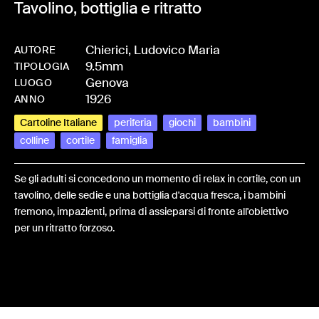
Tavolino, bottiglia e ritratto
Chierici, Ludovico Maria
AUTORE
9.5mm
-
HMCHIEFRA-0002
TIPOLOGIA
Genova
LUOGO
1926
ANNO
Cartoline Italiane
periferia
giochi
bambini
colline
cortile
famiglia
Se gli adulti si concedono un momento di relax in cortile, con un
tavolino, delle sedie e una bottiglia d'acqua fresca, i bambini
fremono, impazienti, prima di assieparsi di fronte all'obiettivo
per un ritratto forzoso.
Share: