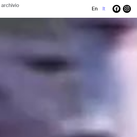
En
It