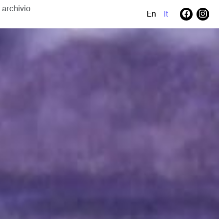
En
It