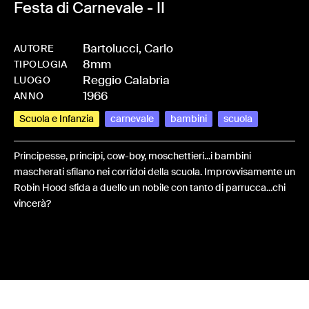
Festa di Carnevale - II
Bartolucci, Carlo
AUTORE
8mm
-
HMBARTCAR-0015
TIPOLOGIA
Reggio Calabria
LUOGO
1966
ANNO
Scuola e Infanzia
carnevale
bambini
scuola
Principesse, principi, cow-boy, moschettieri...i bambini
mascherati sfilano nei corridoi della scuola. Improvvisamente un
Robin Hood sfida a duello un nobile con tanto di parrucca...chi
vincerà?
Share: