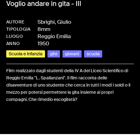
Voglio andare in gita - III
Sbrighi, Giulio
AUTORE
8mm
-
HMSBRIGIU-0007
TIPOLOGIA
Reggio Emilia
LUOGO
1950
ANNO
Scuola e Infanzia
gite
giovani
scuola
Film realizzato dagli studenti della IV A del Liceo Scientifico di
Reggio Emilia "L. Spallanzani". Il film racconta delle
disavventure di uno studente che cerca in tutti i modi i soldi o il
mezzo per potersi permettere la gita insieme ai propri
compagni. Che rimedio escogiterà?
Share: