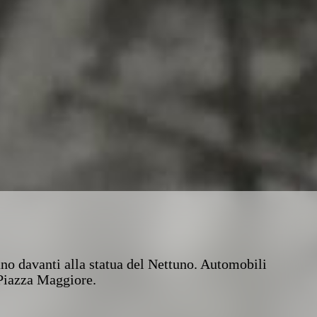
fano davanti alla statua del Nettuno. Automobili
 Piazza Maggiore.