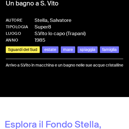
Un bagno a S. Vito
Stella, Salvatore
AUTORE
Super8
-
HMSTELASAL-0036
TIPOLOGIA
S.Vito lo capo (Trapani)
LUOGO
1985
ANNO
Sguardi del Sud
estate
mare
spiaggia
famiglia
Arrivo a S.Vito in macchina e un bagno nelle sue acque cristalline
Share:
Esplora il Fondo
Stella,