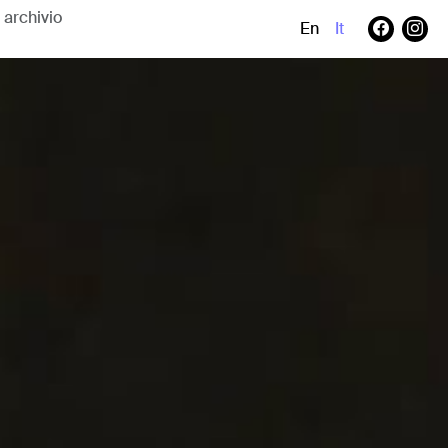
En
It