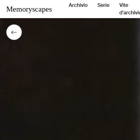
Archivio
Serie
Vite
Memoryscapes
d'archivi