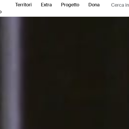
Territori
Extra
Progetto
Dona
o