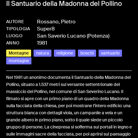
Il Santuario della Madonna del Pollino
Rossano, Pietro
AUTORE
Super8
-
HMROSSPIE-0032
TIPOLOGIA
San Saverio Lucano (Potenza)
LUOGO
1981
ANNO
Montagne
natura
religione
boschi
santuario
montagne
Nel 1981 un anonimo documenta il Santuario della Madonna del
Pollino, situato a 1.537 metri sul versante settentrionale del
massiccio del Pollino, nel comune di San Severino Lucano. Il
filmato si apre con un primo piano di un quadro della Madonna
sulla facciata della chiesa, per poi mostrane l’intero edificio: una
struttura bianca con dettagli viola, un campanile a vela e un
grande albero in primo piano, sotto il quale siede un piccolo
gruppo di persone. La cinepresa si sofferma sui portali in legno e
sulle immagini sacre della facciata, per poi aprirsi sul paesaggio