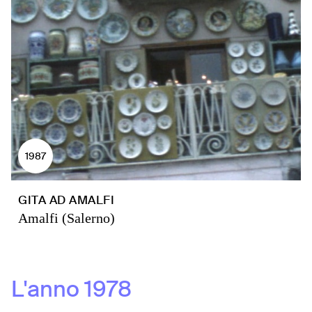
1987
GITA AD AMALFI
Amalfi (Salerno)
L'anno
1978