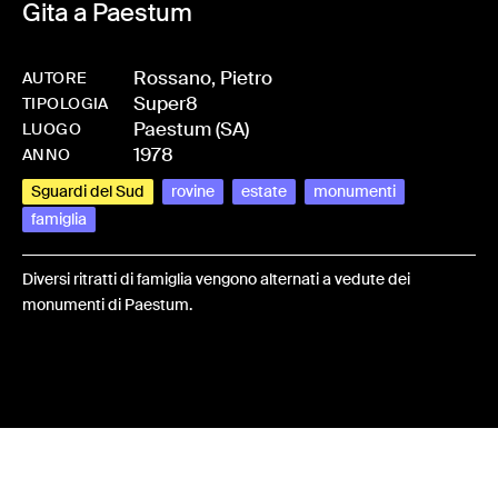
Gita a Paestum
Rossano, Pietro
AUTORE
Super8
-
HMROSSPIE-0006
TIPOLOGIA
Paestum (SA)
LUOGO
1978
ANNO
Sguardi del Sud
rovine
estate
monumenti
famiglia
Diversi ritratti di famiglia vengono alternati a vedute dei
monumenti di Paestum.
Share: