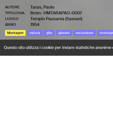
Taras, Paolo
AUTORE
8mm
-
HMTARAPAO-0007
TIPOLOGIA
Tempio Pausania (Sassari)
LUOGO
1954
ANNO
Montagne
natura
gite
giovani
escursione
montag
Questo sito utilizza i cookie per inviare statistiche anonime
Sul Monte Limba
Taras, Paolo
AUTORE
8mm
-
HMTARAPAO-0007
TIPOLOGIA
Tempio Pausania (Sassari)
LUOGO
1954
ANNO