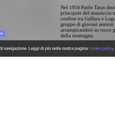
Nel 1954 Paolo Taras doc
principale del massiccio 
confine tra Gallura e Lo
gruppo di giovani uomini 
arrampicandosi su rocce g
ne
della montagna.
Share:
 di navigazione. Leggi di più nella nostra pagina
cookie policy
.
ra
Nel 1954 Paolo Taras doc
principale del massiccio 
confine tra Gallura e Lo
gruppo di giovani uomini 