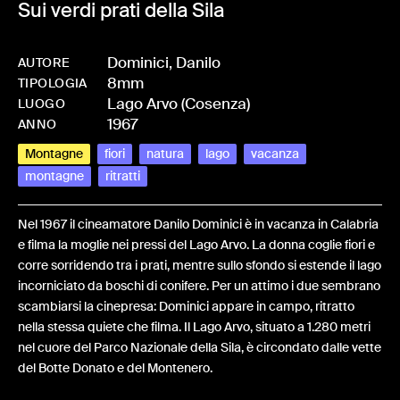
Sui verdi prati della Sila
Dominici, Danilo
AUTORE
8mm
-
HMDOMIDAN-0007
TIPOLOGIA
Lago Arvo (Cosenza)
LUOGO
1967
ANNO
Montagne
fiori
natura
lago
vacanza
montagne
ritratti
Nel 1967 il cineamatore Danilo Dominici è in vacanza in Calabria
e filma la moglie nei pressi del Lago Arvo. La donna coglie fiori e
corre sorridendo tra i prati, mentre sullo sfondo si estende il lago
incorniciato da boschi di conifere. Per un attimo i due sembrano
scambiarsi la cinepresa: Dominici appare in campo, ritratto
nella stessa quiete che filma. Il Lago Arvo, situato a 1.280 metri
nel cuore del Parco Nazionale della Sila, è circondato dalle vette
del Botte Donato e del Montenero.