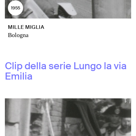
1955
MILLE MIGLIA
Bologna
Clip della serie
Lungo la via
Emilia