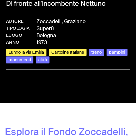
Di fronte all'incombente Nettuno
Zoccadelli, Graziano
AUTORE
Super8
-
HMZOCCGRA-0005
TIPOLOGIA
Bologna
LUOGO
1973
ANNO
Lungo la via Emilia
Cartoline Italiane
treno
bambini
monumenti
città
Share:
Esplora il Fondo
Zoccadelli,