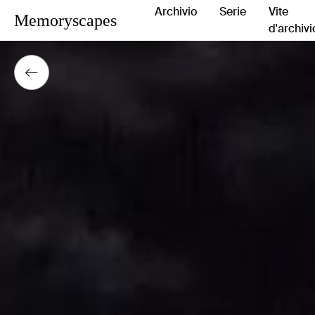
Archivio
Serie
Vite
Memoryscapes
d'archivi