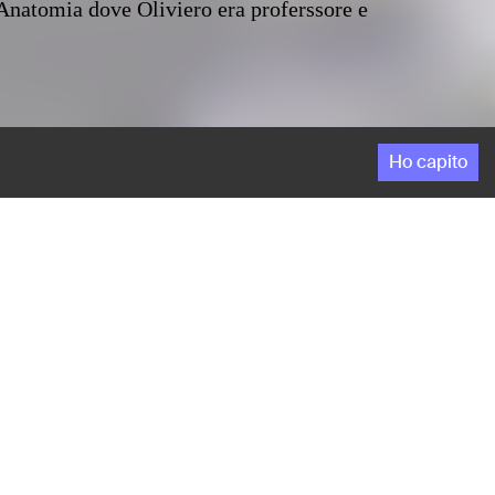
di Anatomia dove Oliviero era proferssore e
Ho capito
scherzano con mogli e figli di colleghi di Oliviero
di Anatomia dove Oliviero era proferssore e