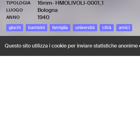
16mm
-
HMOLIVOLI-0001_1
TIPOLOGIA
Bologna
LUOGO
1940
ANNO
giochi
bambini
famiglia
università
città
amici
Questo sito utilizza i cookie per inviare statistiche anonime
Girotondo all'Ist
Olivo, Oliviero Mario
AUTORE
16mm
-
HMOLIVOLI-0001_1
TIPOLOGIA
Bologna
LUOGO
1940
ANNO
giochi
bambini
famiglia
università
città
amici