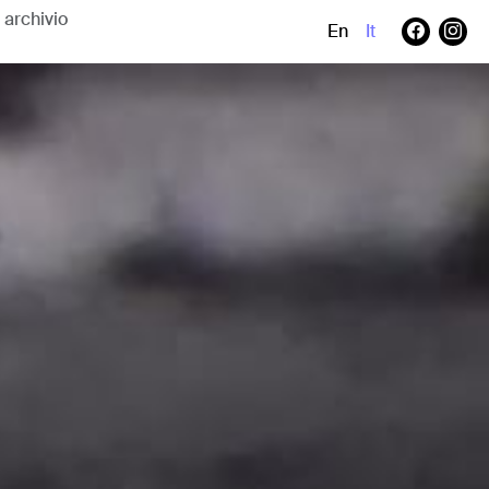
En
It