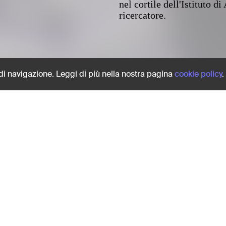
nel cortile dell'Istituto 
ricercatore.
Share:
 di navigazione. Leggi di più nella nostra pagina
cookie policy
.
ituto di Anatomia
Eletta e Chiara giocano e 
nel cortile dell'Istituto 
ricercatore.