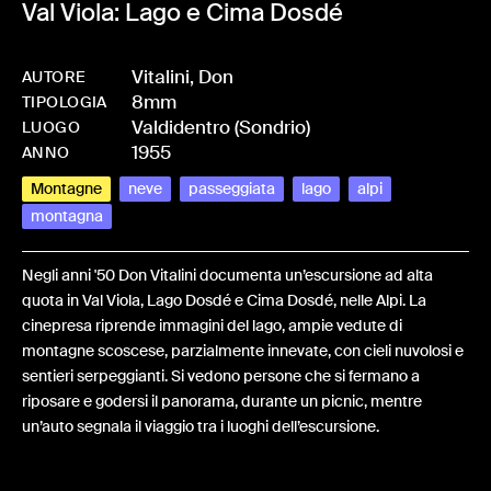
Val Viola: Lago e Cima Dosdé
Vitalini, Don
AUTORE
8mm
-
HMVITADON-0057
TIPOLOGIA
Valdidentro (Sondrio)
LUOGO
1955
ANNO
Montagne
neve
passeggiata
lago
alpi
montagna
Negli anni '50 Don Vitalini documenta un’escursione ad alta
quota in Val Viola, Lago Dosdé e Cima Dosdé, nelle Alpi. La
cinepresa riprende immagini del lago, ampie vedute di
montagne scoscese, parzialmente innevate, con cieli nuvolosi e
sentieri serpeggianti. Si vedono persone che si fermano a
riposare e godersi il panorama, durante un picnic, mentre
un’auto segnala il viaggio tra i luoghi dell’escursione.
Share: