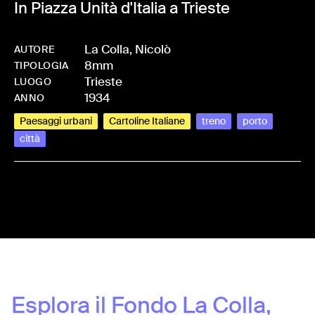
In Piazza Unità d'Italia a Trieste
La Colla, Nicolò
AUTORE
8mm
-
HMLACONIC-0008
TIPOLOGIA
Trieste
LUOGO
1934
ANNO
Paesaggi urbani
Cartoline Italiane
treno
porto
città
Share:
Esplora il Fondo
La Colla,