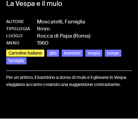
La Vespa e il mulo
Moscatelli, Famiglia
AUTORE
8mm
-
HMMOSCFAM-0010
TIPOLOGIA
Rocca di Papa (Roma)
LUOGO
1960
ANNO
Cartoline Italiane
gite
bambini
vespa
borgo
famiglia
Per un attimo, il bambino a dorso di mulo e il giovane in Vespa
viaggiano accanto creando una suggestione contrastante.
Share: