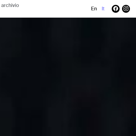
En
It