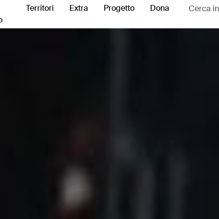
Territori
Extra
Progetto
Dona
o