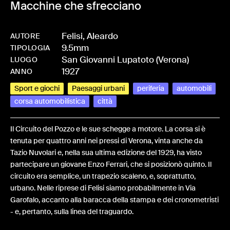
Macchine che sfrecciano
Felisi, Aleardo
AUTORE
9.5mm
-
HMFELIALE-0005
TIPOLOGIA
San Giovanni Lupatoto (Verona)
LUOGO
1927
ANNO
Sport e giochi
Paesaggi urbani
periferia
automobili
corsa automobilistica
città
Il Circuito del Pozzo e le sue schegge a motore. La corsa si è
tenuta per quattro anni nei pressi di Verona, vinta anche da
Tazio Nuvolari e, nella sua ultima edizione del 1929, ha visto
partecipare un giovane Enzo Ferrari, che si posizionò quinto. Il
circuito era semplice, un trapezio scaleno, e, soprattutto,
urbano. Nelle riprese di Felisi siamo probabilmente in Via
Garofalo, accanto alla baracca della stampa e dei cronometristi
- e, pertanto, sulla linea del traguardo.